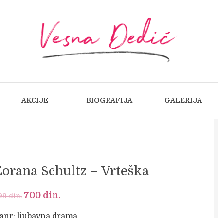
AKCIJE
BIOGRAFIJA
GALERIJA
Zorana Schultz – Vrteška
Original
700
din.
Current
99
din.
price
price
anr: ljubavna drama