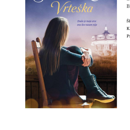
B
Š
K
P