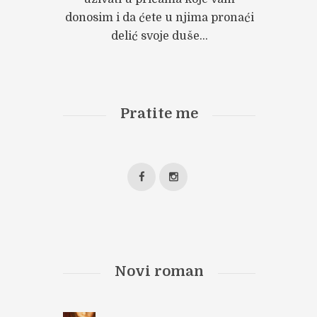
donosim i da ćete u njima pronaći
delić svoje duše...
Pratite me
Novi roman