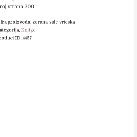
was:
is:
roj strana 200
799 din..
700 din..
ifra proizvoda:
zorana-sulc-vrteska
ategorija:
Knjige
roduct ID:
4457