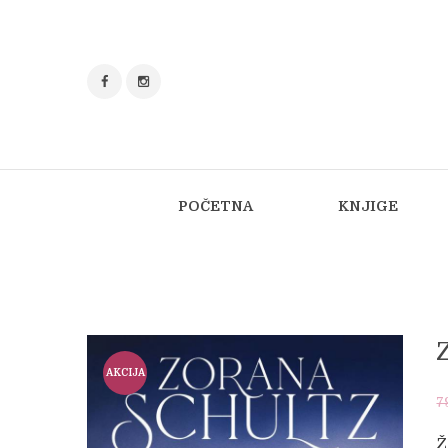
POČETNA
KNJIGE
AKCIJA
7
!
Ž