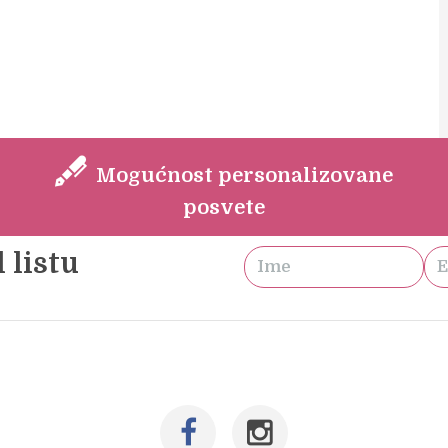
Mogućnost personalizovane
posvete
 listu