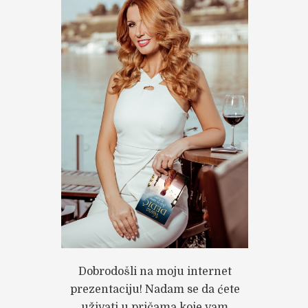
Dobrodošli na moju internet
prezentaciju! Nadam se da ćete
uživati u pričama koje vam