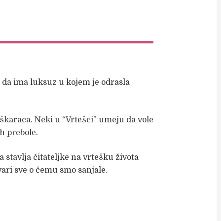
a da ima luksuz u kojem je odrasla
karaca. Neki u “Vrtešci” umeju da vole
h prebole.
stavlja čitateljke na vrtešku života
tvari sve o čemu smo sanjale.