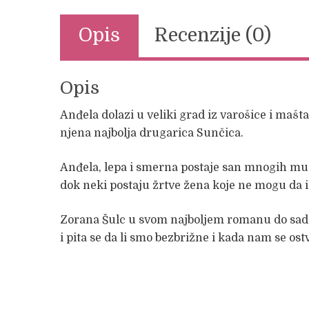
Opis
Recenzije (0)
Opis
Anđela dolazi u veliki grad iz varošice i mašt
njena najbolja drugarica Sunčica.
Anđela, lepa i smerna postaje san mnogih muš
dok neki postaju žrtve žena koje ne mogu da i
Zorana Šulc u svom najboljem romanu do sada 
i pita se da li smo bezbrižne i kada nam se os