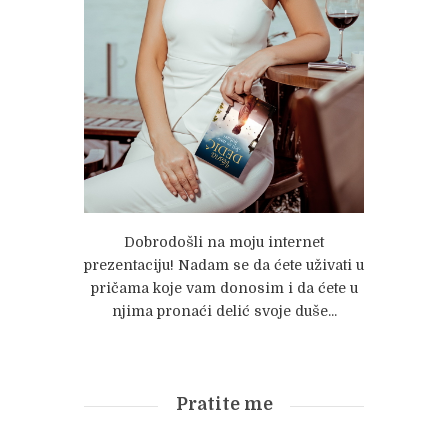
Dobrodošli na moju internet
prezentaciju! Nadam se da ćete uživati u
pričama koje vam donosim i da ćete u
njima pronaći delić svoje duše...
Pratite me