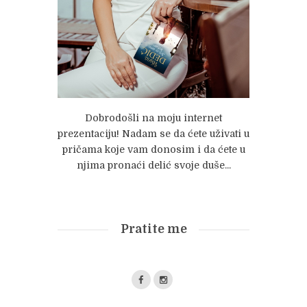
Dobrodošli na moju internet
prezentaciju! Nadam se da ćete uživati u
pričama koje vam donosim i da ćete u
njima pronaći delić svoje duše...
Pratite me