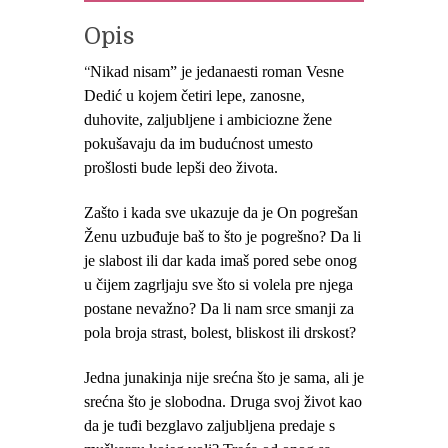
Opis
Nikad nisam” je jedanaesti roman Vesne
“
Dedić u kojem četiri lepe, zanosne,
duhovite, zaljubljene i ambiciozne žene
pokušavaju da im budućnost umesto
prošlosti bude lepši deo života.
Zašto i kada sve ukazuje da je On pogrešan
Ženu uzbuđuje baš to što je pogrešno?
Da li
je slabost ili dar kada imaš pored sebe onog
u čijem zagrljaju sve što si volela pre njega
postane nevažno? Da li nam srce smanji za
pola broja strast, bolest, bliskost ili drskost?
Jedna junakinja nije srećna što je sama, ali je
srećna što je slobodna. Druga svoj život kao
da je tuđi bezglavo zaljubljena predaje s