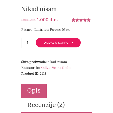
Nikad nisam
Original
1.000
din.
Current
1.200
din.
price
price
Ocenjeno
2
5.00
od 5
Pismo: Latinica Povez: Mek
was:
is:
na osnovu
ocene kupca
1.200 din..
1.000 din..
Nikad
DODAJ U KORPU
nisam
količina
Šifra proizvoda:
nikad-nisam
Kategorije:
Knjige
,
Vesna Dedic
Product ID:
2413
Opis
Recenzije (2)