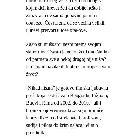
muškarcu kojeg voli? Treća od onog sa
kojim deli krevet želi da dobije nešto i
zauzvrat a ne samo ljubavnu patnju i
obaveze. Čevrta zna da se većina velikih
ljubavi pretvori u loše brakove.
Zašto su muškarci nežni prema svojim
slabostima? Zasto je nekoj ženi ono što ima
od partnera sve a nekoj drugoj nije ništa?
Da li nam navike ili hrabrost upropaštavaju
život?
Nikad nisam” je gotovo filmska ljubavna
“
priča koja se dešava u Beogradu, Pržnom,
Budvi i Rimu od 2002. do 2019. , ali i
hronika tog vremena kroz koju promiče
lepeza likova od studenata i profesora,
sudija i pilota do kriminalaca i elitnih
prostitutki.