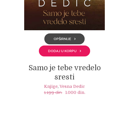
OPŠIRNIJE
DODAJ U KORPU
Samo je tebe vredelo
sresti
Knjige
,
Vesna Dedic
1.199
din.
Original
Current
1.000
din.
price
price
was:
is:
1.199 din..
1.000 din..