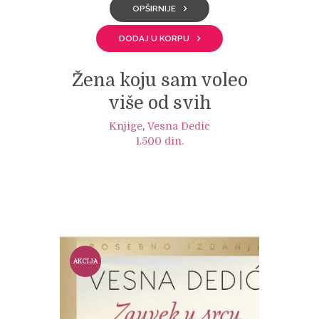
OPŠIRNIJE
DODAJ U KORPU
Žena koju sam voleo
više od svih
Knjige
,
Vesna Dedic
1.500
din.
AKCIJA
!