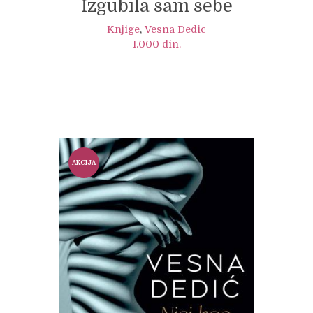
Izgubila sam sebe
Knjige
,
Vesna Dedic
1.000
din.
AKCIJA
!