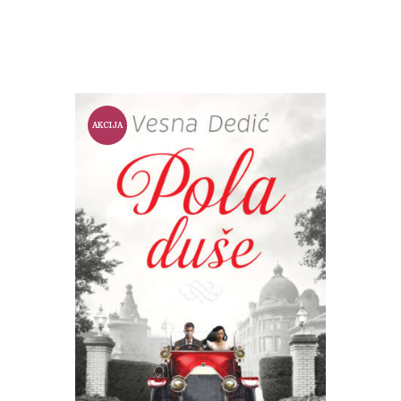
was:
is:
1.500 din..
1.000 din..
AKCIJA
!