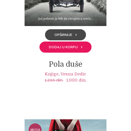
OPŠIRNIJE
DODAJ U KORPU
Pola duše
Knjige
,
Vesna Dedic
1.200
din.
Original
Current
1.000
din.
price
price
was:
is:
1.200 din..
1.000 din..
AKCIJA