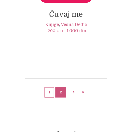
Čuvaj me
Knjige
,
Vesna Dedic
1.200
din.
Original
Current
1.000
din.
price
price
was:
is:
1.200 din..
1.000 din..
1
2