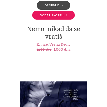
OPŠIRNIJE
DODAJ U KORPU
Nemoj nikad da se
vratiš
Knjige
,
Vesna Dedic
1.100
din.
Original
Current
1.000
din.
price
price
was:
is:
1.100 din..
1.000 din..