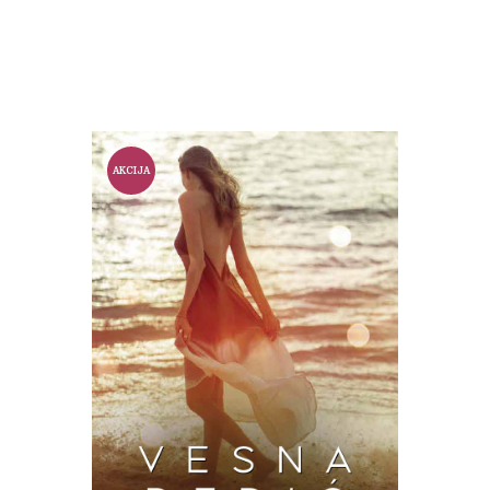
price
price
was:
is:
1.500 din..
1.000 din..
AKCIJA
!