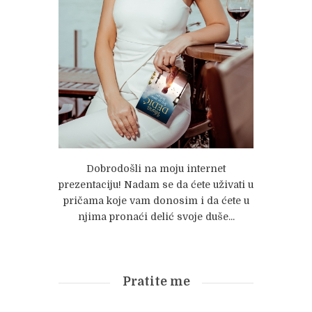
Dobrodošli na moju internet
prezentaciju! Nadam se da ćete uživati u
pričama koje vam donosim i da ćete u
njima pronaći delić svoje duše...
Pratite me