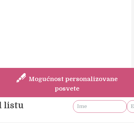
Mogućnost personalizovane
posvete
 listu