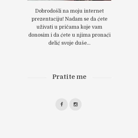
Dobrodošli na moju internet
prezentaciju! Nadam se da ćete
uživati u pričama koje vam
Next item
donosim i da ćete u njima pronaći
26
delić svoje duše...
Pratite me