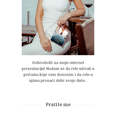
Dobrodošli na moju internet
prezentaciju! Nadam se da ćete uživati u
pričama koje vam donosim i da ćete u
njima pronaći delić svoje duše...
Pratite me