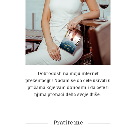
Dobrodošli na moju internet
prezentaciju! Nadam se da ćete uživati u
pričama koje vam donosim i da ćete u
njima pronaći delić svoje duše...
Pratite me