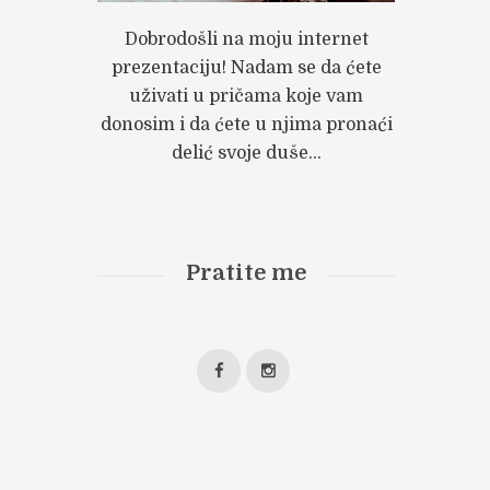
Dobrodošli na moju internet
prezentaciju! Nadam se da ćete
uživati u pričama koje vam
donosim i da ćete u njima pronaći
delić svoje duše...
Pratite me