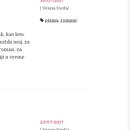
e
30/07/2017
Vesna Dedić
pisma
,
romani
k, kao leto.
možda moj, za
 roman, za
iji u vreme
23/07/2017
Vesna Dedić