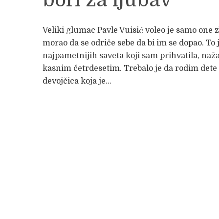
Veliki glumac Pavle Vuisić voleo je samo one z
morao da se odriče sebe da bi im se dopao. To 
najpametnijih saveta koji sam prihvatila, naža
kasnim četrdesetim. Trebalo je da rodim dete 
devojčica koja je...