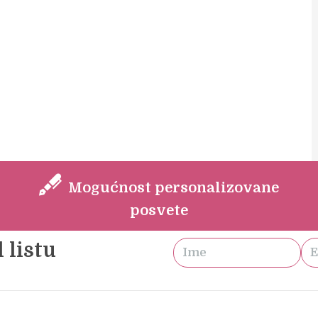
Mogućnost personalizovane
posvete
 listu