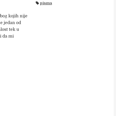
pisma
bog kojih nije
je jedan od
lost tek u
i da mi