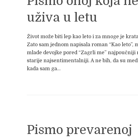
Pismo onoj koja n
uživa u letu
Život može biti lep kao leto i za mnoge je krata
Zato sam jednom napisala roman “Kao leto”, 
mlade devojke pored “Zagrli me” najpoučniji
starije najsentimentalniji. A ne bih, da su med
kada sam ga...
Pismo prevarenoj