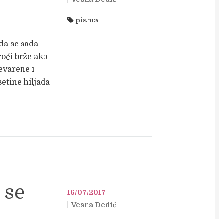
pisma
da se sada
roći brže ako
evarene i
etine hiljada
 se
16/07/2017
Vesna Dedić