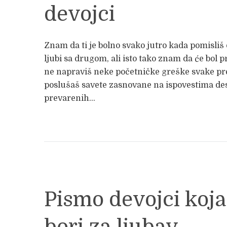
devojci
Znam da ti je bolno svako jutro kada pomisliš 
ljubi sa drugom, ali isto tako znam da će bol p
ne napraviš neke početničke greške svake pr
poslušaš savete zasnovane na ispovestima des
prevarenih...
Pismo devojci koja
bori za ljubav