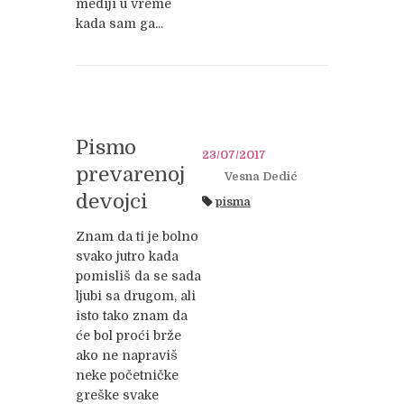
mediji u vreme
kada sam ga...
Pismo
23/07/2017
prevarenoj
Vesna Dedić
devojci
pisma
Znam da ti je bolno
svako jutro kada
pomisliš da se sada
ljubi sa drugom, ali
isto tako znam da
će bol proći brže
ako ne napraviš
neke početničke
greške svake