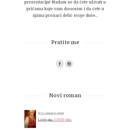
prezentaciju! Nadam se da ćete uživati u
pričama koje vam donosim i da ćete u
njima pronaći delić svoje duše...
Pratite me
Novi roman
Prvi i poslednji pogled
Original
Current
1.000
din.
1.500
din.
price
price