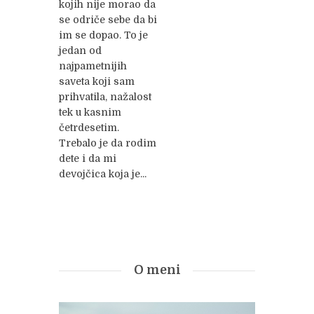
kojih nije morao da
se odriče sebe da bi
im se dopao. To je
jedan od
najpametnijih
saveta koji sam
prihvatila, nažalost
tek u kasnim
četrdesetim.
Trebalo je da rodim
dete i da mi
devojčica koja je...
O meni