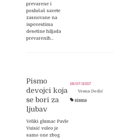
prevarene i
poslušaš savete
zasnovane na
ispovestima
desetine hiljada
prevarenih...
Pismo
16/07/2017
devojci koja
Vesna Dedić
se bori za
pisma
ljubav
Veliki glumac Pavle
Vuisić voleo je
samo one zbog