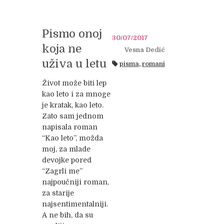
Pismo onoj
30/07/2017
koja ne
Vesna Dedić
uživa u letu
pisma
,
romani
Život može biti lep
kao leto i za mnoge
je kratak, kao leto.
Zato sam jednom
napisala roman
“Kao leto”, možda
moj, za mlade
devojke pored
“Zagrli me”
najpoučniji roman,
za starije
najsentimentalniji.
A ne bih, da su