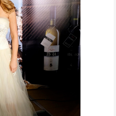
Ne
Pro
duš