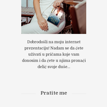
Dobrodošli na moju internet
prezentaciju! Nadam se da ćete
uživati u pričama koje vam
xt item
donosim i da ćete u njima pronaći
mocija knjige "Pola
e"
delić svoje duše...
Pratite me