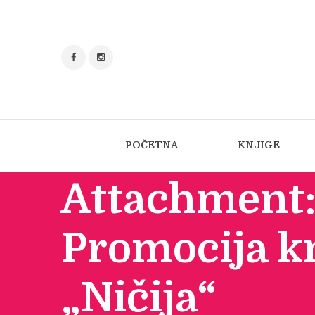
POČETNA
KNJIGE
Attachment
Promocija k
„Ničija“