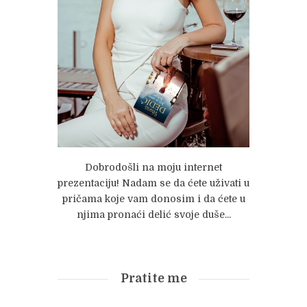
Dobrodošli na moju internet
prezentaciju! Nadam se da ćete uživati u
pričama koje vam donosim i da ćete u
njima pronaći delić svoje duše...
Pratite me