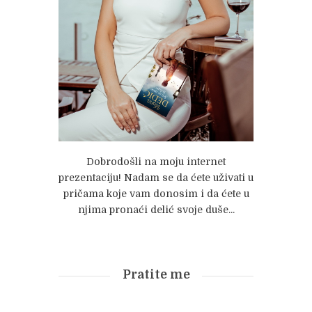
Dobrodošli na moju internet
prezentaciju! Nadam se da ćete uživati u
pričama koje vam donosim i da ćete u
njima pronaći delić svoje duše...
Pratite me