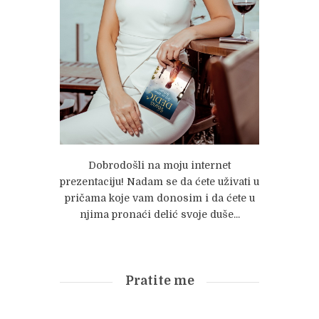
Dobrodošli na moju internet
prezentaciju! Nadam se da ćete uživati u
pričama koje vam donosim i da ćete u
njima pronaći delić svoje duše...
Pratite me