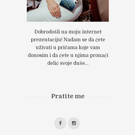
Dobrodošli na moju internet
prezentaciju! Nadam se da ćete
uživati u pričama koje vam
xt item
donosim i da ćete u njima pronaći
na-Dedic-Ne-dam-te-2
delić svoje duše...
Pratite me