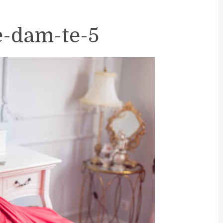
e-dam-te-5
Ne
Ves