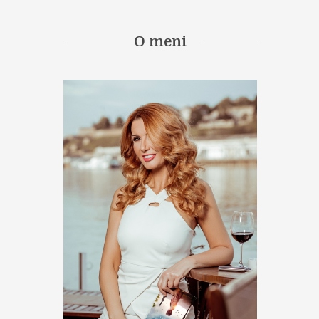
O meni
xt item
na-Dedic-Ne-dam-te-6