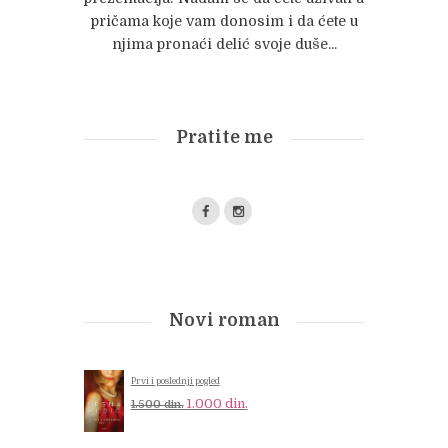
pričama koje vam donosim i da ćete u
njima pronaći delić svoje duše...
Pratite me
Novi roman
Prvi i poslednji pogled
Original
Current
1.000
din.
1.500
din.
price
price