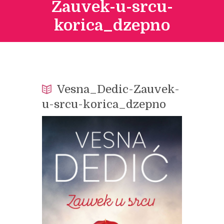
Zauvek-u-srcu-
korica_dzepno
Vesna_Dedic-Zauvek-
u-srcu-korica_dzepno