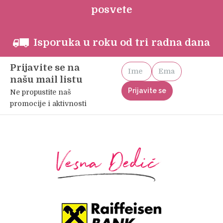
posvete
Isporuka u roku od tri radna dana
Prijavite se na
našu mail listu
Ne propustite naš
promocije i aktivnosti