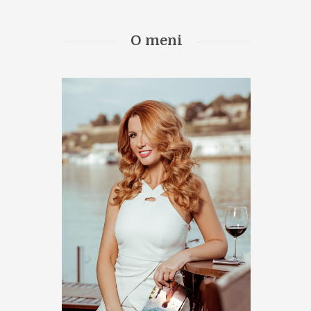
O meni
Next item
vesna_dedic_bela_02