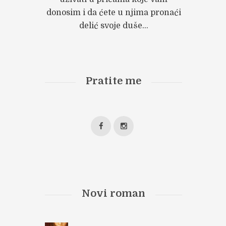
donosim i da ćete u njima pronaći
delić svoje duše...
Pratite me
Novi roman