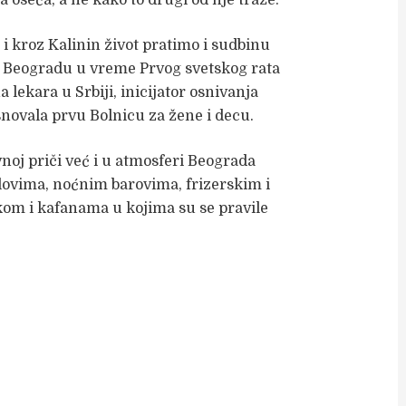
i kroz Kalinin život pratimo i sudbinu
r u Beogradu u vreme Prvog svetskog rata
 lekara u Srbiji, inicijator osnivanja
novala prvu Bolnicu za žene i decu.
vnoj priči već i u atmosferi Beograda
lovima, noćnim barovima, frizerskim i
om i kafanama u kojima su se pravile