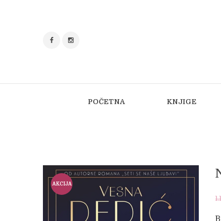
POČETNA
KNJIGE
AKCIJA
1
!
B