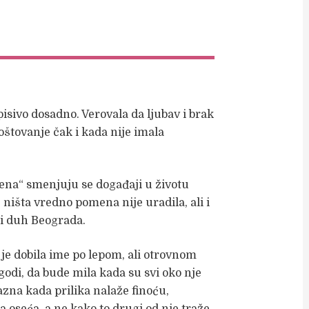
pisivo dosadno. Verovala da ljubav i brak
štovanje čak i kada nije imala
ena“ smenjuju se događaji u životu
ništa vredno pomena nije uradila, ali i
u i duh Beograda.
 je dobila ime po lepom, ali otrovnom
ugodi, da bude mila kada su svi oko nje
zna kada prilika nalaže finoću,
a oseća, a ne kako to drugi od nje traže.