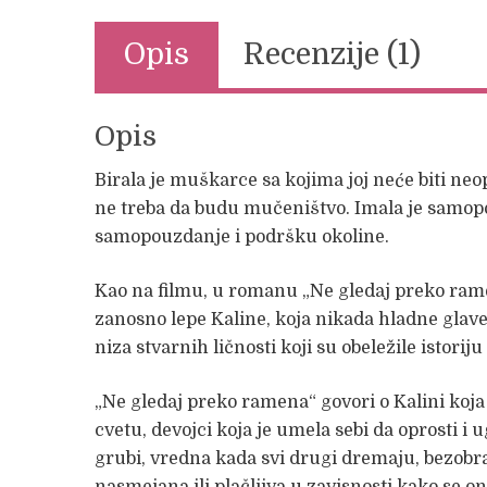
Opis
Recenzije (1)
Opis
Birala je muškarce sa kojima joj neće biti neo
ne treba da budu mučeništvo. Imala je samopo
samopouzdanje i podršku okoline.
Kao na filmu, u romanu „Ne gledaj preko ram
zanosno lepe Kaline, koja nikada hladne glave 
niza stvarnih ličnosti koji su obeležile istorij
„Ne gledaj preko ramena“ govori o Kalini koja
cvetu, devojci koja je umela sebi da oprosti i 
grubi, vredna kada svi drugi dremaju, bezobra
nasmejana ili plačljiva u zavisnosti kako se on