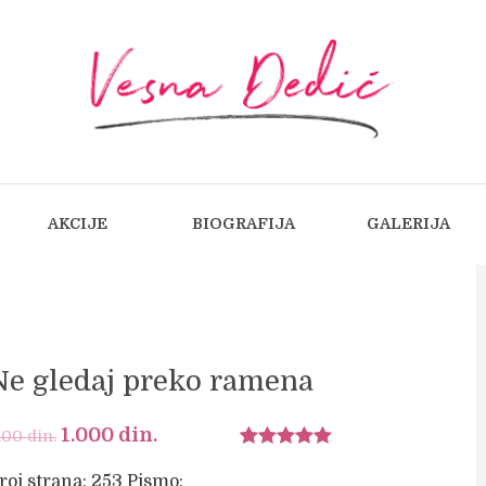
AKCIJE
BIOGRAFIJA
GALERIJA
Ne gledaj preko ramena
Original
1.000
din.
Current
.100
din.
Ocenjeno
1
price
price
5.00
od 5
roj strana: 253 Pismo: