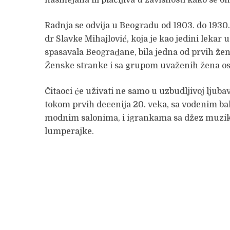
Radnja se odvija u Beogradu od 1903. do 1930. 
dr Slavke Mihajlović, koja je kao jedini leka
spasavala Beograđane, bila jedna od prvih žena
Ženske stranke i sa grupom uvaženih žena os
Čitaoci će uživati ne samo u uzbudljivoj ljuba
tokom prvih decenija 20. veka, sa vodenim ba
modnim salonima, i igrankama sa džez muzik
lumperajke.