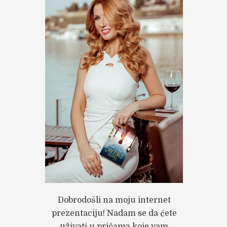
Dobrodošli na moju internet
prezentaciju! Nadam se da ćete
uživati u pričama koje vam