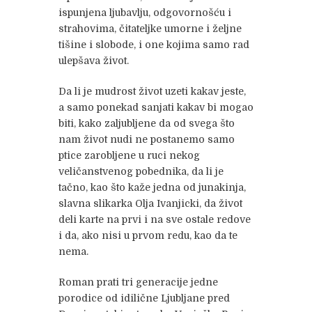
ispunjena ljubavlju, odgovornošću i
strahovima, čitateljke umorne i željne
tišine i slobode, i one kojima samo rad
ulepšava život.
Da li je mudrost život uzeti kakav jeste,
a samo ponekad sanjati kakav bi mogao
biti, kako zaljubljene da od svega što
nam život nudi ne postanemo samo
ptice zarobljene u ruci nekog
veličanstvenog pobednika, da li je
tačno, kao što kaže jedna od junakinja,
slavna slikarka Olja Ivanjicki, da život
deli karte na prvi i na sve ostale redove
i da, ako nisi u prvom redu, kao da te
nema.
Roman prati tri generacije jedne
porodice od idilične Ljubljane pred