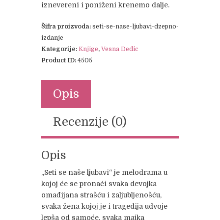
iznevereni i poniženi krenemo dalje.
Šifra proizvoda:
seti-se-nase-ljubavi-dzepno-
izdanje
Kategorije:
Knjige
,
Vesna Dedic
Product ID:
4505
Opis
Recenzije (0)
Opis
„Seti se naše ljubavi“ je melodrama u
kojoj će se pronaći svaka devojka
omađijana strašću i zaljubljenošću,
svaka žena kojoj je i tragedija udvoje
lepša od samoće, svaka majka