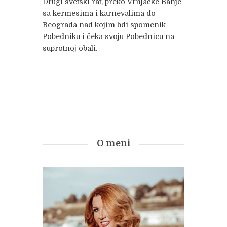
Drugi svetski rat, preko Vrnjačke Banje
sa kermesima i karnevalima do
Beograda nad kojim bdi spomenik
Pobedniku i čeka svoju Pobednicu na
suprotnoj obali.
O meni