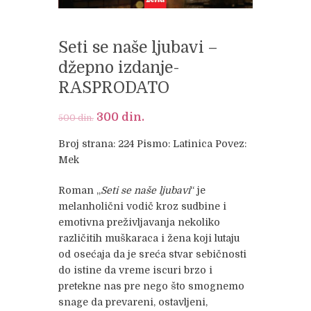
Seti se naše ljubavi –
džepno izdanje-
RASPRODATO
Original
300
din.
Current
500
din.
price
price
Broj strana: 224
Pismo: Latinica
Povez:
was:
is:
Mek
500 din..
300 din..
Roman „
Seti se naše ljubavi
“ je
melanholični vodič kroz sudbine i
emotivna preživljavanja nekoliko
različitih muškaraca i žena koji lutaju
od osećaja da je sreća stvar sebičnosti
do istine da vreme iscuri brzo i
pretekne nas pre nego što smognemo
snage da prevareni, ostavljeni,